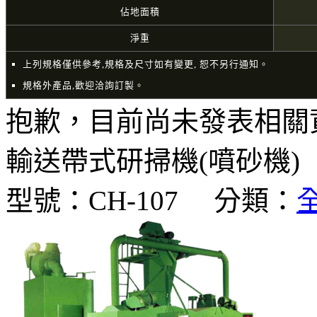
佔地面積
淨重
上列規格僅供參考,規格及尺寸如有變更, 恕不另行通知。
規格外產品,歡迎洽詢訂製。
抱歉，目前尚未發表相關
輸送帶式研掃機(噴砂機)
型號：
CH-107
分類：