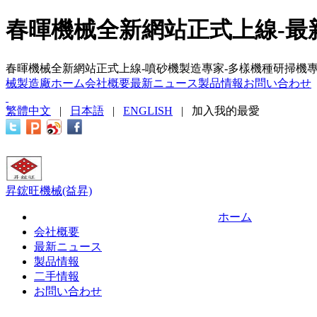
春暉機械全新網站正式上線-最
春暉機械全新網站正式上線-噴砂機製造專家-多樣機種研掃機專
械製造廠ホーム
会社概要
最新ニュース
製品情報
お問い合わせ
繁體中文
|
日本語
|
ENGLISH
|
加入我的最愛
昇鋐旺機械(益昇)
ホーム
会社概要
最新ニュース
製品情報
二手情報
お問い合わせ