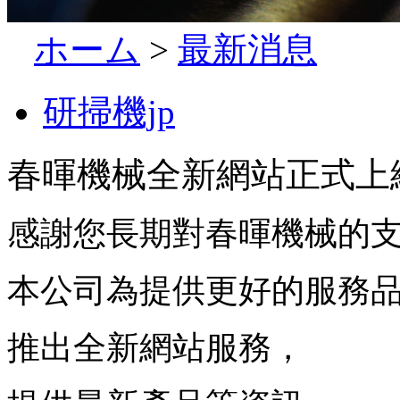
ホーム
>
最新消息
研掃機jp
春暉機械全新網站正式上
感謝您長期對春暉機械的
本公司為提供更好的服務
推出全新網站服務，